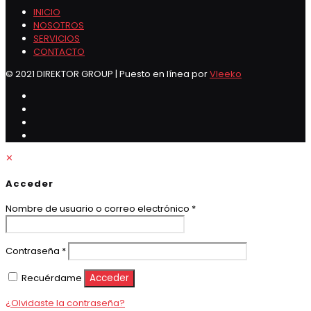
INICIO
NOSOTROS
SERVICIOS
CONTACTO
© 2021 DIREKTOR GROUP | Puesto en línea por
Vleeko
✕
Acceder
Obligatorio
Nombre de usuario o correo electrónico
*
Obligatorio
Contraseña
*
Recuérdame
Acceder
¿Olvidaste la contraseña?